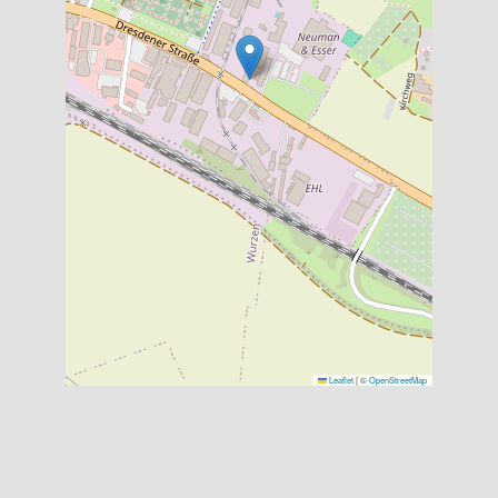
Leaflet
|
©
OpenStreetMap